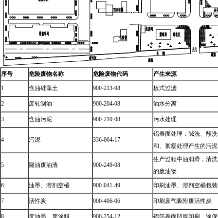
序号
危险废物名称
危险废物代码
产生来源
1
含油硅藻土
900-213-08
板式过滤
2
废轧制油
900-204-08
油水分离
3
含油污泥
900-210-08
污水处理
铝表面处理：碱洗、酸洗
4
污泥
336-064-17
和、絮凝处理产生的污泥
生产过程中油润滑，清洗
5
隔油废油渣
900-249-08
的废油物
6
油墨、溶剂空桶
900-041-49
印刷油墨、溶剂空桶包装
7
活性炭
900-406-06
印刷废气吸附废活性炭
8
废油墨、废涂料
900-254-12
铝箔表面凹版印刷、涂保