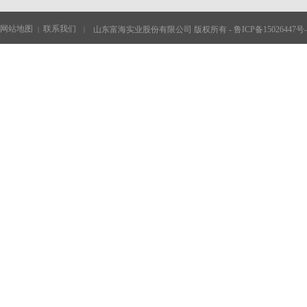
网站地图
联系我们
山东富海实业股份有限公司 版权所有 -
鲁ICP备15026447号-
|
|